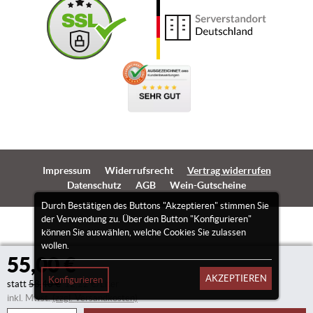
Impressum
Widerrufsrecht
Vertrag widerrufen
Datenschutz
AGB
Wein-Gutscheine
Durch Bestätigen des Buttons "Akzeptieren" stimmen Sie
der Verwendung zu. Über den Button "Konfigurieren"
können Sie auswählen, welche Cookies Sie zulassen
wollen.
55,00 €
AKZEPTIEREN
Konfigurieren
statt
58,40 €
12,22 €/Liter
inkl. Mwst.
(zzgl. Versandkosten)