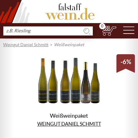
0
N
Produkt
suchen
Weingut Daniel Schmitt
Weißweinpaket
-6%
Weißweinpaket
WEINGUT DANIEL SCHMITT