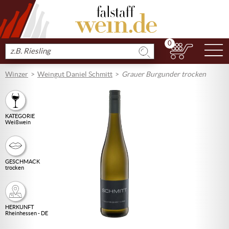
0
N
Produkt
suchen
Winzer
Weingut Daniel Schmitt
Grauer Burgunder trocken
KATEGORIE
Weißwein
GESCHMACK
trocken
HERKUNFT
Rheinhessen - DE