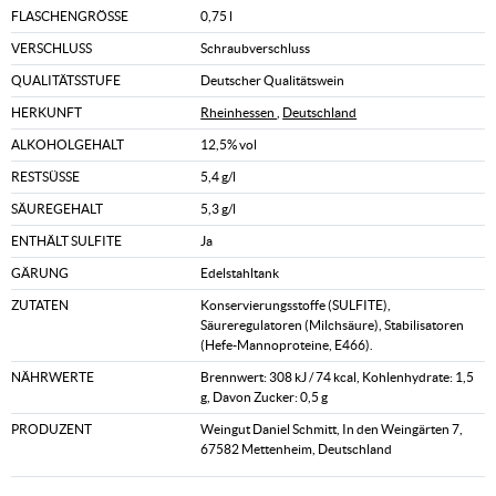
FLASCHENGRÖSSE
0,75 l
VERSCHLUSS
Schraubverschluss
QUALITÄTSSTUFE
Deutscher Qualitätswein
HERKUNFT
Rheinhessen
,
Deutschland
ALKOHOLGEHALT
12,5% vol
RESTSÜSSE
5,4 g/l
SÄUREGEHALT
5,3 g/l
ENTHÄLT SULFITE
Ja
GÄRUNG
Edelstahltank
ZUTATEN
Konservierungsstoffe (SULFITE),
Säureregulatoren (Milchsäure), Stabilisatoren
(Hefe-Mannoproteine, E466).
NÄHRWERTE
Brennwert: 308 kJ / 74 kcal, Kohlenhydrate: 1,5
g, Davon Zucker: 0,5 g
PRODUZENT
Weingut Daniel Schmitt, In den Weingärten 7,
67582 Mettenheim, Deutschland