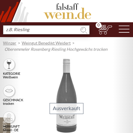
0
N
Produkt
suchen
Winzer
Weingut Benedikt Weidert
Oberemmeler Rosenberg Riesling Hochgewächs trocken
KATEGORIE
Weißwein
GESCHMACK
trocken
Ausverkauft
1 LITER
HERKUNFT
Mosel - DE