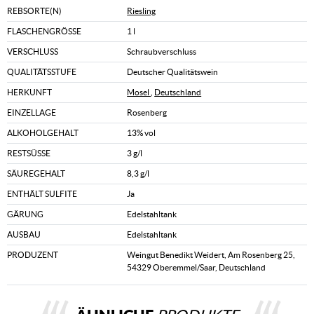
REBSORTE(N)
Riesling
FLASCHENGRÖSSE
1 l
VERSCHLUSS
Schraubverschluss
QUALITÄTSSTUFE
Deutscher Qualitätswein
HERKUNFT
Mosel
,
Deutschland
EINZELLAGE
Rosenberg
ALKOHOLGEHALT
13% vol
RESTSÜSSE
3 g/l
SÄUREGEHALT
8,3 g/l
ENTHÄLT SULFITE
Ja
GÄRUNG
Edelstahltank
AUSBAU
Edelstahltank
PRODUZENT
Weingut Benedikt Weidert, Am Rosenberg 25,
54329 Oberemmel/Saar, Deutschland