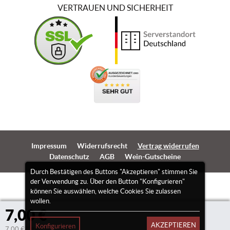
VERTRAUEN UND SICHERHEIT
Impressum
Widerrufsrecht
Vertrag widerrufen
Datenschutz
AGB
Wein-Gutscheine
Durch Bestätigen des Buttons "Akzeptieren" stimmen Sie
der Verwendung zu. Über den Button "Konfigurieren"
können Sie auswählen, welche Cookies Sie zulassen
wollen.
7,00 €
AKZEPTIEREN
Konfigurieren
7,00 €/Liter