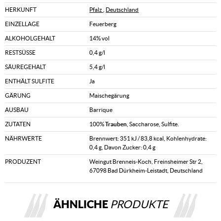
HERKUNFT
Pfalz
,
Deutschland
EINZELLAGE
Feuerberg
ALKOHOLGEHALT
14% vol
RESTSÜSSE
0,4 g/l
SÄUREGEHALT
5,4 g/l
ENTHÄLT SULFITE
Ja
GÄRUNG
Maischegärung
AUSBAU
Barrique
ZUTATEN
100%
Trauben
, Saccharose, Sulfite.
NÄHRWERTE
Brennwert: 351 kJ / 83,8 kcal, Kohlenhydrate:
0,4 g, Davon Zucker: 0,4 g
PRODUZENT
Weingut Brenneis-Koch, Freinsheimer Str 2,
67098 Bad Dürkheim-Leistadt, Deutschland
ÄHNLICHE
PRODUKTE