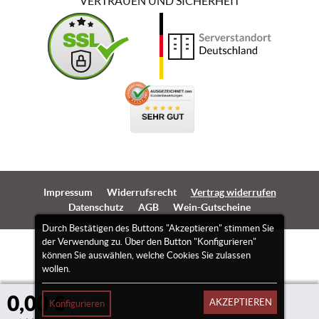
VERTRAUEN UND SICHERHEIT
Impressum
Widerrufsrecht
Vertrag widerrufen
Datenschutz
AGB
Wein-Gutscheine
Durch Bestätigen des Buttons "Akzeptieren" stimmen Sie
der Verwendung zu. Über den Button "Konfigurieren"
können Sie auswählen, welche Cookies Sie zulassen
wollen.
0,00 €
AKZEPTIEREN
Konfigurieren