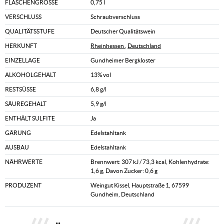
FLASCHENGRÖSSE
0,75 l
VERSCHLUSS
Schraubverschluss
QUALITÄTSSTUFE
Deutscher Qualitätswein
HERKUNFT
Rheinhessen
,
Deutschland
EINZELLAGE
Gundheimer Bergkloster
ALKOHOLGEHALT
13% vol
RESTSÜSSE
6,8 g/l
SÄUREGEHALT
5,9 g/l
ENTHÄLT SULFITE
Ja
GÄRUNG
Edelstahltank
AUSBAU
Edelstahltank
NÄHRWERTE
Brennwert: 307 kJ / 73,3 kcal, Kohlenhydrate:
1,6 g, Davon Zucker: 0,6 g
PRODUZENT
Weingut Kissel, Hauptstraße 1, 67599
Gundheim, Deutschland