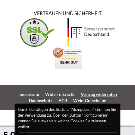
VERTRAUEN UND SICHERHEIT
Impressum
Widerrufsrecht
Vertrag widerrufen
Datenschutz
AGB
Wein-Gutscheine
Durch Bestätigen des Buttons "Akzeptieren" stimmen Sie
der Verwendung zu. Über den Button "Konfigurieren"
können Sie auswählen, welche Cookies Sie zulassen
wollen.
5,00 €