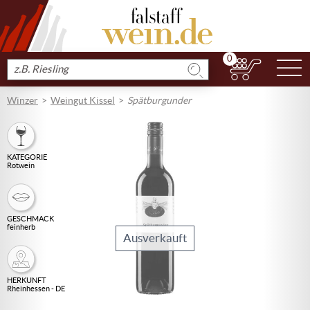
0
N
Produkt
suchen
Winzer
Weingut Kissel
Spätburgunder
KATEGORIE
Rotwein
GESCHMACK
feinherb
Ausverkauft
HERKUNFT
Rheinhessen - DE