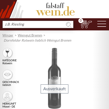
0
N
Produkt
suchen
Winzer
Weingut Bremm
Dornfelder Rotwein lieblich Weingut Bremm
KATEGORIE
Rotwein
GESCHMACK
lieblich
Ausverkauft
HERKUNFT
Mosel - DE