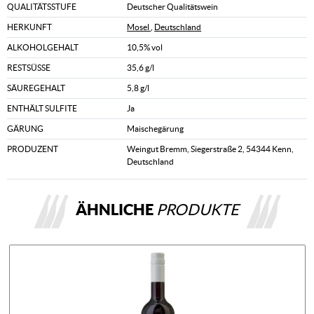
QUALITÄTSSTUFE
Deutscher Qualitätswein
HERKUNFT
Mosel
,
Deutschland
ALKOHOLGEHALT
10,5% vol
RESTSÜSSE
35,6 g/l
SÄUREGEHALT
5,8 g/l
ENTHÄLT SULFITE
Ja
GÄRUNG
Maischegärung
PRODUZENT
Weingut Bremm, Siegerstraße 2, 54344 Kenn,
Deutschland
ÄHNLICHE
PRODUKTE