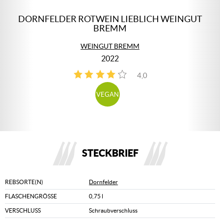
DORNFELDER ROTWEIN LIEBLICH WEINGUT
BREMM
WEINGUT BREMM
2022
4,0
2
VEGAN
STECKBRIEF
REBSORTE(N)
Dornfelder
FLASCHENGRÖSSE
0,75 l
VERSCHLUSS
Schraubverschluss