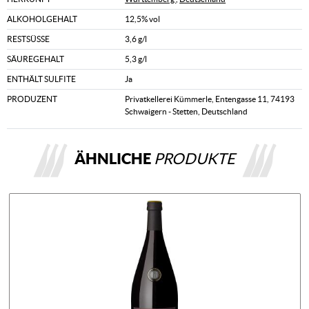
ALKOHOLGEHALT
12,5% vol
RESTSÜSSE
3,6 g/l
SÄUREGEHALT
5,3 g/l
ENTHÄLT SULFITE
Ja
PRODUZENT
Privatkellerei Kümmerle, Entengasse 11, 74193
Schwaigern - Stetten, Deutschland
ÄHNLICHE
PRODUKTE