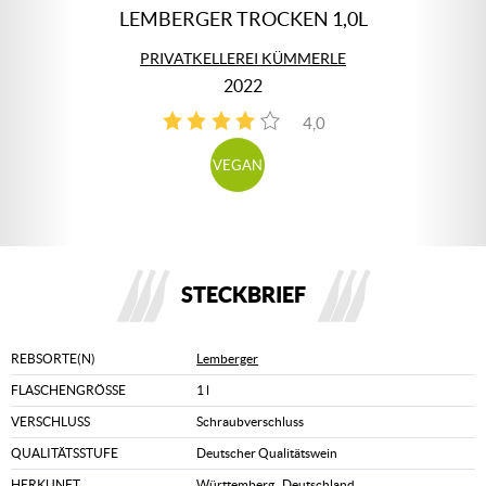
LEMBERGER TROCKEN 1,0L
PRIVATKELLEREI KÜMMERLE
2022
4,0
4
VEGAN
STECKBRIEF
REBSORTE(N)
Lemberger
FLASCHENGRÖSSE
1 l
VERSCHLUSS
Schraubverschluss
QUALITÄTSSTUFE
Deutscher Qualitätswein
HERKUNFT
Württemberg
,
Deutschland