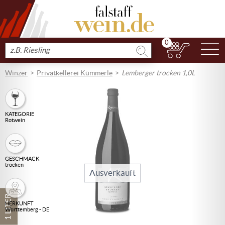
0
N
Produkt
suchen
Winzer
Privatkellerei Kümmerle
Lemberger trocken 1,0L
KATEGORIE
Rotwein
GESCHMACK
trocken
Ausverkauft
1 LITER
HERKUNFT
Württemberg - DE