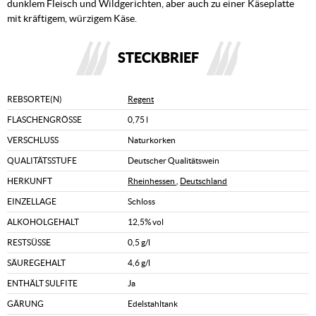
dunklem Fleisch und Wildgerichten, aber auch zu einer Käseplatte
mit kräftigem, würzigem Käse.
STECKBRIEF
REBSORTE(N)
Regent
FLASCHENGRÖSSE
0,75 l
VERSCHLUSS
Naturkorken
QUALITÄTSSTUFE
Deutscher Qualitätswein
HERKUNFT
Rheinhessen
,
Deutschland
EINZELLAGE
Schloss
ALKOHOLGEHALT
12,5% vol
RESTSÜSSE
0,5 g/l
SÄUREGEHALT
4,6 g/l
ENTHÄLT SULFITE
Ja
GÄRUNG
Edelstahltank