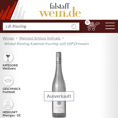
0
N
Produkt
suchen
Winzer
Weingut Schloss Vollrads
Winkel Riesling Kabinett fruchtig-süß VdP.Ortswein
KATEGORIE
Weißwein
GESCHMACK
fruchtsüß
Ausverkauft
HERKUNFT
Rheingau - DE