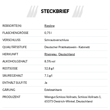
STECKBRIEF
REBSORTE(N)
Riesling
FLASCHENGRÖSSE
0,75 l
VERSCHLUSS
Schraubverschluss
QUALITÄTSSTUFE
Deutscher Prädikatswein - Kabinett
HERKUNFT
Rheingau
,
Deutschland
ALKOHOLGEHALT
8,5% vol
RESTSÜSSE
52,8 g/l
SÄUREGEHALT
7,1 g/l
ENTHÄLT SULFITE
Ja
GÄRUNG
Edelstahltank
PRODUZENT
Weingut Schloss Vollrads, Schloss Vollrads 1,
65375 Oestrich-Winkel, Deutschland