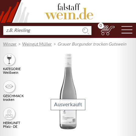
0
N
Produkt
suchen
Winzer
Weingut Müller
Grauer Burgunder trocken Gutswein
KATEGORIE
Weißwein
GESCHMACK
trocken
Ausverkauft
HERKUNFT
Pfalz - DE