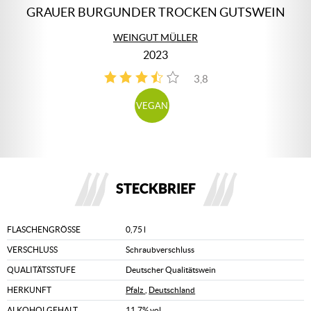
GRAUER BURGUNDER TROCKEN GUTSWEIN
WEINGUT MÜLLER
2023
3,8
4
VEGAN
STECKBRIEF
FLASCHENGRÖSSE
0,75 l
VERSCHLUSS
Schraubverschluss
QUALITÄTSSTUFE
Deutscher Qualitätswein
HERKUNFT
Pfalz
,
Deutschland
ALKOHOLGEHALT
11,7% vol