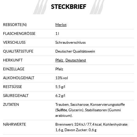
STECKBRIEF
REBSORTE(N)
Merlot
FLASCHENGRÖSSE
1 l
VERSCHLUSS
Schraubverschluss
QUALITÄTSSTUFE
Deutscher Qualitätswein
HERKUNFT
Pfalz
,
Deutschland
EINZELLAGE
Pfalz
ALKOHOLGEHALT
13% vol
RESTSÜSSE
5,5 g/l
SÄUREGEHALT
6,2 g/l
ZUTATEN
Trauben, Saccharose, Konservierungsstoffe
(
Sulfite
, Glycerin), Stabilisatoren (Gummi
arabicum).
NÄHRWERTE
Brennwert: 324 kJ / 77,4 kcal, Kohlenhydrate:
1,6 g, Davon Zucker: 0,6 g