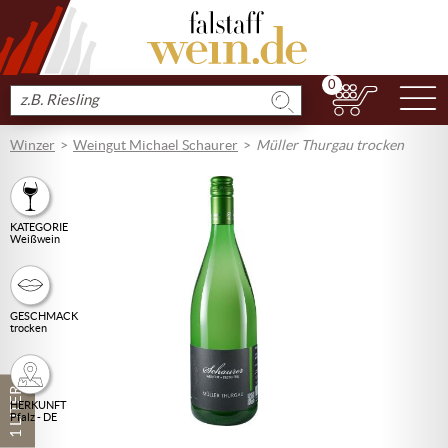
0
N
Produkt
suchen
Winzer
Weingut Michael Schaurer
Müller Thurgau trocken
KATEGORIE
Weißwein
GESCHMACK
trocken
1 LITER
HERKUNFT
Pfalz - DE