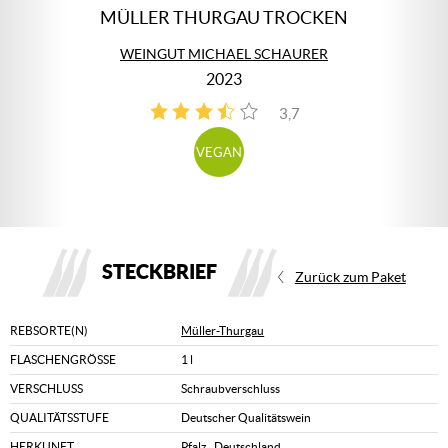
MÜLLER THURGAU TROCKEN
WEINGUT MICHAEL SCHAURER
2023
3,7
3
VEGAN
STECKBRIEF
Zurück zum Paket
REBSORTE(N)
Müller-Thurgau
FLASCHENGRÖSSE
1 l
VERSCHLUSS
Schraubverschluss
QUALITÄTSSTUFE
Deutscher Qualitätswein
HERKUNFT
Pfalz
,
Deutschland