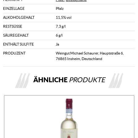
EINZELLAGE
Pfalz
ALKOHOLGEHALT
11,5% vol
RESTSÜSSE
7,3 g/l
SÄUREGEHALT
6 g/l
ENTHÄLT SULFITE
Ja
PRODUZENT
Weingut Michael Schaurer, Hauptstraße 6,
76865 Insheim, Deutschland
ÄHNLICHE
PRODUKTE