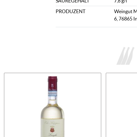
SÄUREGEHALT
7,8 g/l
PRODUZENT
Weingut Mi
6, 76865 I