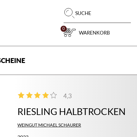
Pr
SUCHE
su
0
WARENKORB
CHEINE
4,3
4
RIESLING HALBTROCKEN
WEINGUT MICHAEL SCHAURER