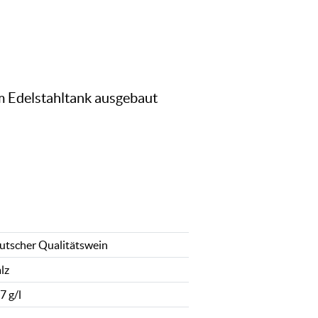
im Edelstahltank ausgebaut
utscher Qualitätswein
lz
7 g/l