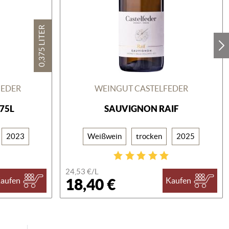
0,375 LITER
GEDER
WEINGUT CASTELFEDER
375L
SAUVIGNON RAIF
2023
Weißwein
trocken
2025
24,53 €/
L
18,40 €
aufen
Kaufen