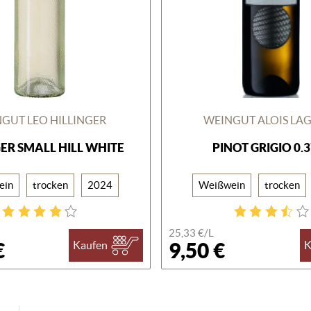
GUT LEO HILLINGER
WEINGUT ALOIS LA
GER SMALL HILL WHITE
PINOT GRIGIO 0.
ein
trocken
2024
Weißwein
trocken
25,33 €/
L
€
9,50 €
Kaufen
K