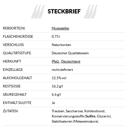
STECKBRIEF
REBSORTE(N)
Muskateller
FLASCHENGRÖSSE
0,75 l
VERSCHLUSS
Naturkorken
QUALITÄTSSTUFE
Deutscher Qualitätswein
HERKUNFT
Pfalz
,
Deutschland
EINZELLAGE
nicht definiert
ALKOHOLGEHALT
12,5% vol
RESTSÜSSE
16,2 g/l
SÄUREGEHALT
6,6 g/l
ENTHÄLT SULFITE
Ja
ZUTATEN
Trauben, Saccharose, Kohlendioxid,
Konservierungsstoffe (
Sulfite
, Glycerin),
Stabilisatoren (Metaweinsäure).