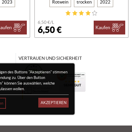
2023
Rotwein
trocken
2022
6,50 €/
L
6,50 €
aufen
Kaufen
VERTRAUEN UND SICHERHEIT
igen des Buttons "Akzeptieren" stimmen
endung zu. Über den Button
en" können Sie auswählen, welche
ulassen wollen.
AKZEPTIEREN
en