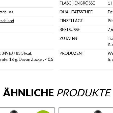
FLASCHENGRÖSSE
1 l
rschluss
QUALITÄTSSTUFE
De
schland
EINZELLAGE
Pfa
RESTSÜSSE
7,6
ZUTATEN
Tr
Ko
349 kJ / 83,3 kcal,
PRODUZENT
We
ate: 1,6 g, Davon Zucker: < 0,5
6,
ÄHNLICHE
PRODUKTE