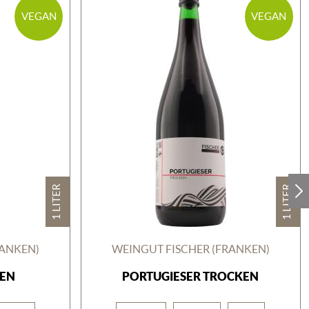
VEGAN
VEGAN
1 LITER
1 LITER
RANKEN)
WEINGUT FISCHER (FRANKEN)
EN
PORTUGIESER TROCKEN