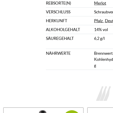
REBSORTE(N)
Merlot
VERSCHLUSS
Schraubve
HERKUNFT
Pfalz
,
Deut
ALKOHOLGEHALT
14% vol
SÄUREGEHALT
6,2 g/l
NÄHRWERTE
Brennwert: 
Kohlenhydr
g