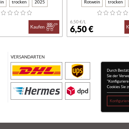
in
trocken
2025
Rotwein
trocken
6,50 €/
L
6,50 €
Kaufen
K
VERSANDARTEN
Durch Bestät
Sie der Verw
"Konfigurier
Cookies Sie z
Konfigurier