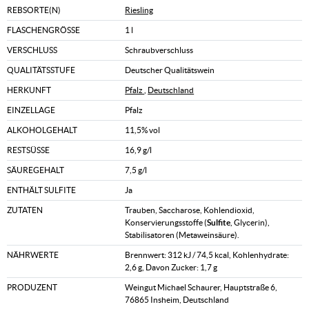
REBSORTE(N)
Riesling
FLASCHENGRÖSSE
1 l
VERSCHLUSS
Schraubverschluss
QUALITÄTSSTUFE
Deutscher Qualitätswein
HERKUNFT
Pfalz
,
Deutschland
EINZELLAGE
Pfalz
ALKOHOLGEHALT
11,5% vol
RESTSÜSSE
16,9 g/l
SÄUREGEHALT
7,5 g/l
ENTHÄLT SULFITE
Ja
ZUTATEN
Trauben, Saccharose, Kohlendioxid,
Konservierungsstoffe (
Sulfite
, Glycerin),
Stabilisatoren (Metaweinsäure).
NÄHRWERTE
Brennwert: 312 kJ / 74,5 kcal, Kohlenhydrate:
2,6 g, Davon Zucker: 1,7 g
PRODUZENT
Weingut Michael Schaurer, Hauptstraße 6,
76865 Insheim, Deutschland