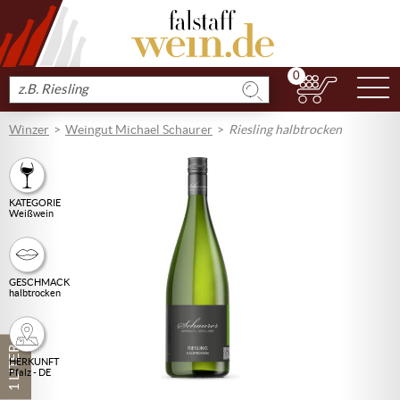
0
N
Produkt
suchen
Winzer
Weingut Michael Schaurer
Riesling halbtrocken
KATEGORIE
Weißwein
GESCHMACK
halbtrocken
1 LITER
HERKUNFT
Pfalz - DE