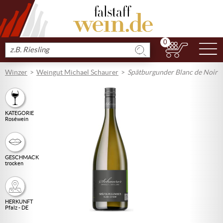
0
N
Produkt
suchen
Winzer
Weingut Michael Schaurer
Spätburgunder Blanc de Noir
KATEGORIE
Roséwein
GESCHMACK
trocken
HERKUNFT
Pfalz - DE