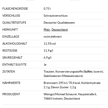
FLASCHENGRÖSSE
0,75 l
VERSCHLUSS
Schraubverschluss
QUALITÄTSSTUFE
Deutscher Qualitätswein
HERKUNFT
Pfalz
,
Deutschland
EINZELLAGE
nicht definiert
ALKOHOLGEHALT
11,5% vol
RESTSÜSSE
11,9 g/l
SÄUREGEHALT
6,9 g/l
ENTHÄLT SULFITE
Ja
ZUTATEN
Trauben, Konservierungsstoffe (
Sulfite
, lycerin),
Stabilisatoren (Metaweinsäure).
NÄHRWERTE
Brennwert: 295 kJ / 70,4 kcal, Kohlenhydrate:
2,1 g, Davon Zucker: 1,2 g
PRODUZENT
Weingut Michael Schaurer, Hauptstraße 6,
76865 Insheim, Deutschland