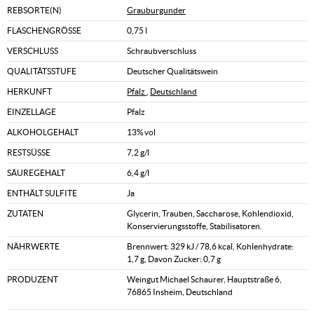
REBSORTE(N)
Grauburgunder
FLASCHENGRÖSSE
0,75 l
VERSCHLUSS
Schraubverschluss
QUALITÄTSSTUFE
Deutscher Qualitätswein
HERKUNFT
Pfalz
,
Deutschland
EINZELLAGE
Pfalz
ALKOHOLGEHALT
13% vol
RESTSÜSSE
7,2 g/l
SÄUREGEHALT
6,4 g/l
ENTHÄLT SULFITE
Ja
ZUTATEN
Glycerin, Trauben, Saccharose, Kohlendioxid,
Konservierungsstoffe, Stabilisatoren.
NÄHRWERTE
Brennwert: 329 kJ / 78,6 kcal, Kohlenhydrate:
1,7 g, Davon Zucker: 0,7 g
PRODUZENT
Weingut Michael Schaurer, Hauptstraße 6,
76865 Insheim, Deutschland