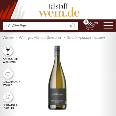
0
N
Produkt
suchen
Winzer
Weingut Michael Schaurer
Grauburgunder trocken
KATEGORIE
Weißwein
GESCHMACK
trocken
HERKUNFT
Pfalz - DE