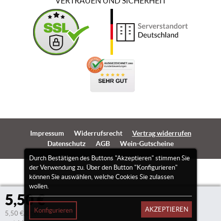
VERTRAUEN UND SICHERHEIT
Impressum
Widerrufsrecht
Vertrag widerrufen
Datenschutz
AGB
Wein-Gutscheine
Durch Bestätigen des Buttons "Akzeptieren" stimmen Sie
der Verwendung zu. Über den Button "Konfigurieren"
können Sie auswählen, welche Cookies Sie zulassen
wollen.
5,50 €
AKZEPTIEREN
Konfigurieren
5,50 €/Liter