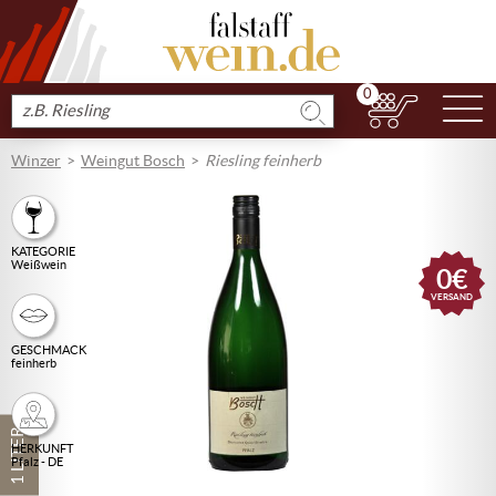
0
N
Produkt
suchen
Winzer
Weingut Bosch
Riesling feinherb
KATEGORIE
Weißwein
0€
VERSAND
GESCHMACK
feinherb
1 LITER
HERKUNFT
Pfalz - DE