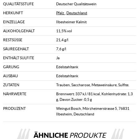
QUALITÄTSSTUFE
Deutscher Qualitätswein
HERKUNFT
Pfalz
,
Deutschland
EINZELLAGE
Ilbesheimer Kalmit
ALKOHOLGEHALT
11,5% vol
RESTSÜSSE
21,4 g/l
SÄUREGEHALT
7,6 g/l
ENTHÄLT SULFITE
Ja
GÄRUNG
Edelstahltank
AUSBAU
Edelstahltank
ZUTATEN
Trauben, Saccharose, Metaweinsäure, Sulfite.
NÄHRWERTE
Brennwert: 337 kJ / 81 kcal, Kohlenhydrate: 1,3
g, Davon Zucker: 0,5 g
PRODUZENT
Weingut Bosch, Mörzheimerstrasse 5, 76831
Ilbesheim, Deutschland
ÄHNLICHE
PRODUKTE