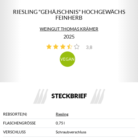
RIESLING "GEHÄJSCHNIS" HOCHGEWÄCHS
FEINHERB
WEINGUT THOMAS KRÄMER
2025
3,8
4
VEGAN
STECKBRIEF
REBSORTE(N)
Riesling
FLASCHENGRÖSSE
0,75 l
VERSCHLUSS
Schraubverschluss