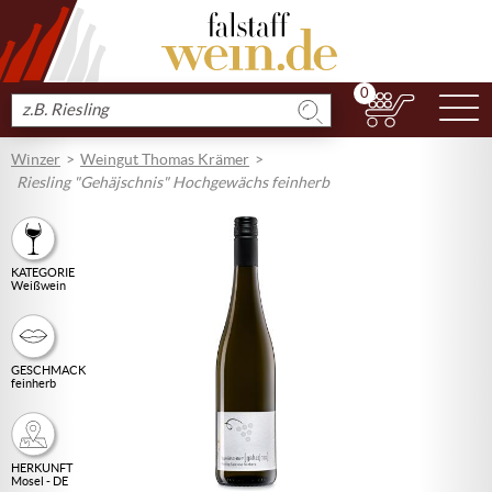
0
N
Produkt
suchen
Winzer
Weingut Thomas Krämer
Riesling "Gehäjschnis" Hochgewächs feinherb
KATEGORIE
Weißwein
GESCHMACK
feinherb
HERKUNFT
Mosel - DE