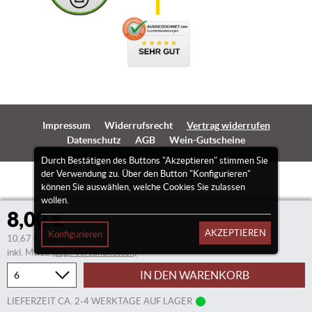
Impressum
Widerrufsrecht
Vertrag widerrufen
Datenschutz
AGB
Wein-Gutscheine
Durch Bestätigen des Buttons "Akzeptieren" stimmen Sie
der Verwendung zu. Über den Button "Konfigurieren"
können Sie auswählen, welche Cookies Sie zulassen
wollen.
8,00 €
AKZEPTIEREN
Konfigurieren
10,67 €/Liter
inkl. Mwst.
(zzgl. Versandkosten)
IN DEN WARENKORB
LIEFERZEIT CA. 2-4 WERKTAGE AUF LAGER