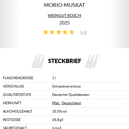
MORIO-MUSKAT
WEINGUT BOSCH
2025
5,0
1
STECKBRIEF
FLASCHENGRÖSSE
1 l
VERSCHLUSS
Schraubverschluss
QUALITÄTSSTUFE
Deutscher Qualitätswein
HERKUNFT
Pfalz
,
Deutschland
ALKOHOLGEHALT
10,5% vol
RESTSÜSSE
34,8 g/l
SÄUREGEHALT
6,6 g/l