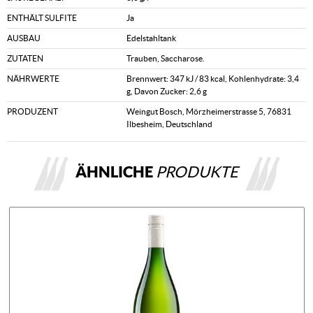
ENTHÄLT SULFITE
Ja
AUSBAU
Edelstahltank
ZUTATEN
Trauben, Saccharose.
NÄHRWERTE
Brennwert: 347 kJ / 83 kcal, Kohlenhydrate: 3,4
g, Davon Zucker: 2,6 g
PRODUZENT
Weingut Bosch, Mörzheimerstrasse 5, 76831
Ilbesheim, Deutschland
ÄHNLICHE
PRODUKTE