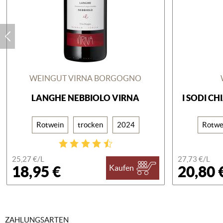
WEINGUT VIRNA BORGOGNO
LANGHE NEBBIOLO VIRNA
I SODI CH
Rotwein
trocken
2024
Rotwe
25,27 €/
L
27,73 €/
L
18,95 €
20,80 
Kaufen
ZAHLUNGSARTEN