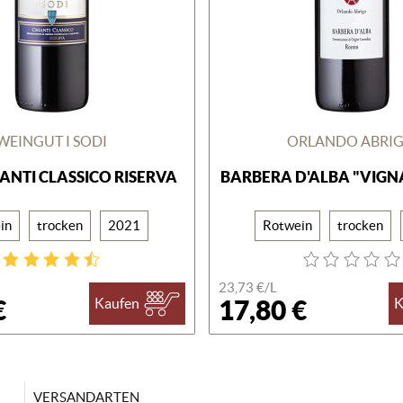
WEINGUT I SODI
ORLANDO ABRI
IANTI CLASSICO RISERVA
BARBERA D'ALBA "VIGN
in
trocken
2021
Rotwein
trocken
23,73 €/
L
€
17,80 €
Kaufen
K
VERSANDARTEN