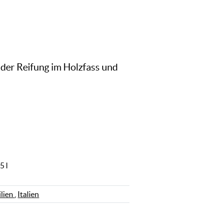
 der Reifung im Holzfass und
5 l
ilien
,
Italien