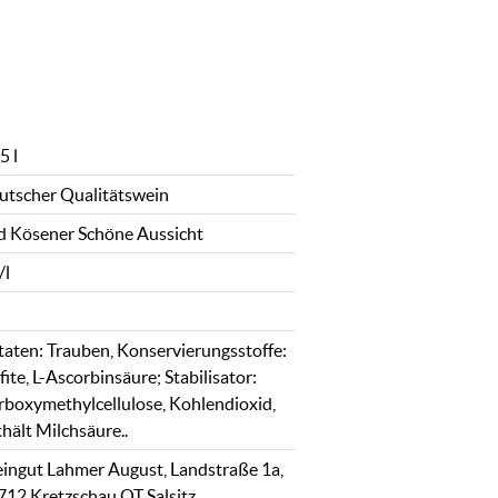
5 l
utscher Qualitätswein
d Kösener Schöne Aussicht
/l
taten: Trauben, Konservierungsstoffe:
fite, L-Ascorbinsäure; Stabilisator:
rboxymethylcellulose, Kohlendioxid,
hält Milchsäure..
ingut Lahmer August, Landstraße 1a,
712 Kretzschau OT Salsitz,