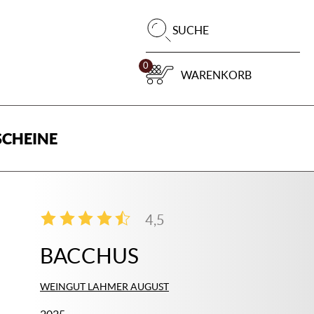
Pr
SUCHE
su
0
WARENKORB
CHEINE
4,5
2
BACCHUS
WEINGUT LAHMER AUGUST