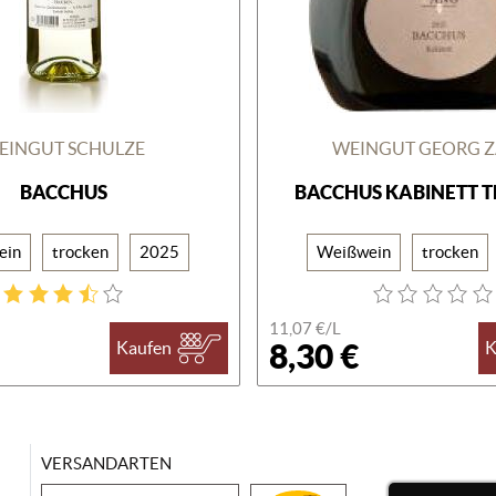
EINGUT SCHULZE
WEINGUT GEORG 
BACCHUS
BACCHUS KABINETT 
ein
trocken
2025
Weißwein
trocken
11,07 €/
L
8,30 €
Kaufen
K
VERSANDARTEN