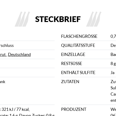
STECKBRIEF
FLASCHENGRÖSSE
0,7
rschluss
QUALITÄTSSTUFE
De
trut
,
Deutschland
EINZELLAGE
Ba
RESTSÜSSE
8 g
ENTHÄLT SULFITE
Ja
ank
ZUTATEN
Zu
Sul
Ca
ent
321 kJ / 77 kcal,
PRODUZENT
We
ate: 1,6 g, Davon Zucker: 0,8 g
06