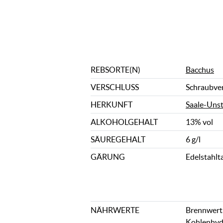
REBSORTE(N)
Bacchus
VERSCHLUSS
Schraubve
HERKUNFT
Saale-Uns
ALKOHOLGEHALT
13% vol
SÄUREGEHALT
6 g/l
GÄRUNG
Edelstahlt
NÄHRWERTE
Brennwert: 
Kohlenhydr