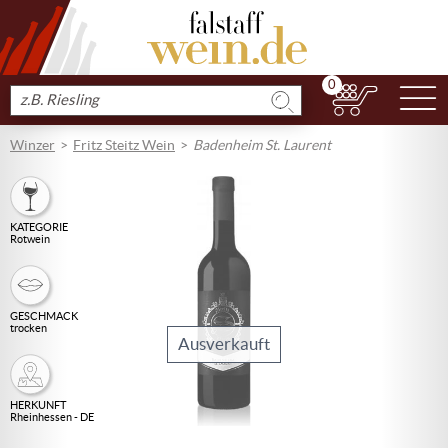
0
N
Produkt
suchen
Winzer
Fritz Steitz Wein
Badenheim St. Laurent
KATEGORIE
Rotwein
GESCHMACK
trocken
Ausverkauft
HERKUNFT
Rheinhessen - DE