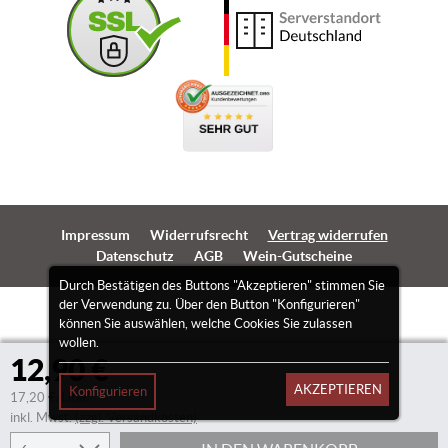
Impressum
Widerrufsrecht
Vertrag widerrufen
Datenschutz
AGB
Wein-Gutscheine
Durch Bestätigen des Buttons "Akzeptieren" stimmen Sie
der Verwendung zu. Über den Button "Konfigurieren"
können Sie auswählen, welche Cookies Sie zulassen
wollen.
12,90 €
AKZEPTIEREN
Konfigurieren
17,20 €/Liter
inkl. Mwst.
(zzgl. Versandkosten)