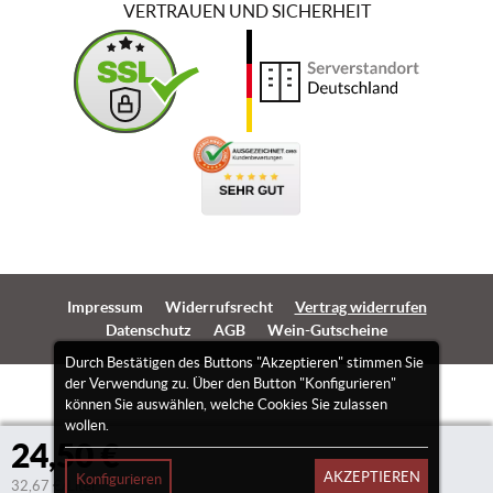
VERTRAUEN UND SICHERHEIT
Impressum
Widerrufsrecht
Vertrag widerrufen
Datenschutz
AGB
Wein-Gutscheine
Durch Bestätigen des Buttons "Akzeptieren" stimmen Sie
der Verwendung zu. Über den Button "Konfigurieren"
können Sie auswählen, welche Cookies Sie zulassen
wollen.
24,50 €
AKZEPTIEREN
Konfigurieren
32,67 €/Liter