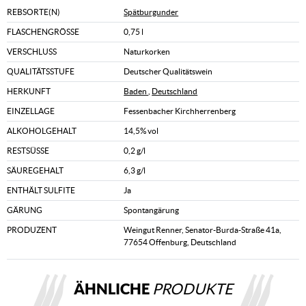
REBSORTE(N)
Spätburgunder
FLASCHENGRÖSSE
0,75 l
VERSCHLUSS
Naturkorken
QUALITÄTSSTUFE
Deutscher Qualitätswein
HERKUNFT
Baden
,
Deutschland
EINZELLAGE
Fessenbacher Kirchherrenberg
ALKOHOLGEHALT
14,5% vol
RESTSÜSSE
0,2 g/l
SÄUREGEHALT
6,3 g/l
ENTHÄLT SULFITE
Ja
GÄRUNG
Spontangärung
PRODUZENT
Weingut Renner, Senator-Burda-Straße 41a,
77654 Offenburg, Deutschland
ÄHNLICHE
PRODUKTE