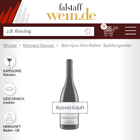
0
N
Produkt
suchen
Winzer
Weingut Renner
´Barrique Alte Reben` Spätburgunder
KATEGORIE
Rotwein
GESCHMACK
trocken
Ausverkauft
HERKUNFT
Baden - DE