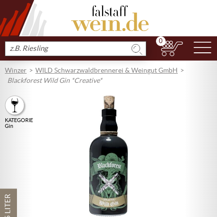
0
N
Produkt
suchen
Winzer
WILD Schwarzwaldbrennerei & Weingut GmbH
Blackforest Wild Gin *Creative*
KATEGORIE
Gin
0,5 LITER