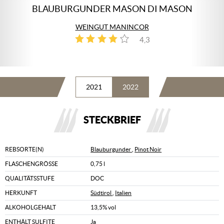
BLAUBURGUNDER MASON DI MASON
WEINGUT MANINCOR
4,3
3
2021
2022
STECKBRIEF
REBSORTE(N)
Blauburgunder
,
Pinot Noir
FLASCHENGRÖSSE
0,75 l
QUALITÄTSSTUFE
DOC
HERKUNFT
Südtirol
,
Italien
ALKOHOLGEHALT
13,5% vol
ENTHÄLT SULFITE
Ja