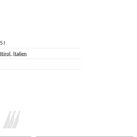
5 l
dtirol
,
Italien