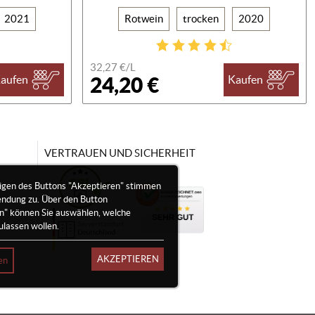
2021
Rotwein
trocken
2020
32,27 €/
L
24,20 €
aufen
Kaufen
VERTRAUEN UND SICHERHEIT
igen des Buttons "Akzeptieren" stimmen
endung zu. Über den Button
en" können Sie auswählen, welche
ulassen wollen.
AKZEPTIEREN
en