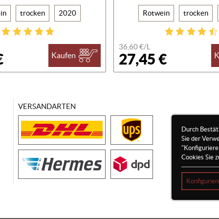
in
trocken
2020
Rotwein
trocken
36,60 €/
L
€
27,45 €
Kaufen
K
VERSANDARTEN
Durch Bestät
Sie der Verw
"Konfigurier
Cookies Sie z
Konfigurier