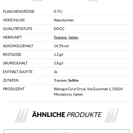
FLASCHENGRÖSSE
0,75 l
VERSCHLUSS
Naturkorken
QUALITÄTSSTUFE
DOCG
HERKUNFT
Toskana
,
Italien
ALKOHOLGEHALT
14,5% vol
RESTSÜSSE
1,2 g/l
SÄUREGEHALT
5,8 g/l
ENTHÄLT SULFITE
Ja
ZUTATEN
Trauben,
Sulfite
.
PRODUZENT
Weingut Col d'Orcia, Via Giuncheti 1, 53024
Montalcino, Italien
ÄHNLICHE
PRODUKTE