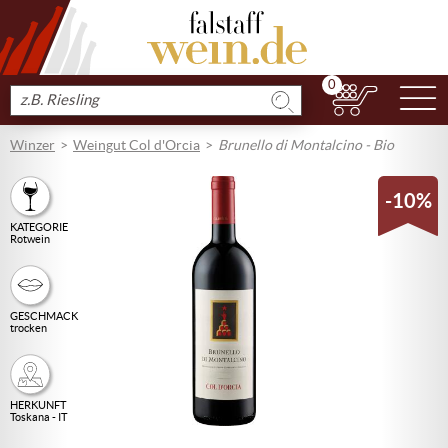
0
N
Produkt
suchen
Winzer
Weingut Col d'Orcia
Brunello di Montalcino - Bio
-10%
KATEGORIE
Rotwein
GESCHMACK
trocken
HERKUNFT
Toskana - IT