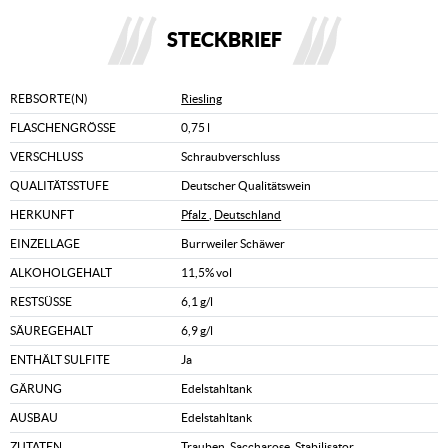
STECKBRIEF
REBSORTE(N)
Riesling
FLASCHENGRÖSSE
0,75 l
VERSCHLUSS
Schraubverschluss
QUALITÄTSSTUFE
Deutscher Qualitätswein
HERKUNFT
Pfalz
,
Deutschland
EINZELLAGE
Burrweiler Schäwer
ALKOHOLGEHALT
11,5% vol
RESTSÜSSE
6,1 g/l
SÄUREGEHALT
6,9 g/l
ENTHÄLT SULFITE
Ja
GÄRUNG
Edelstahltank
AUSBAU
Edelstahltank
ZUTATEN
Trauben, Saccharose, Stabilisator