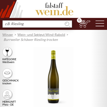
0
N
Produkt
suchen
Winzer
Wein- und Sektgut Wind-Rabold
Burrweiler Schäwer Riesling trocken
KATEGORIE
Weißwein
GESCHMACK
trocken
HERKUNFT
Pfalz - DE