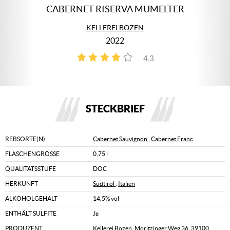
CABERNET RISERVA MUMELTER
KELLEREI BOZEN
2022
4,3
4
STECKBRIEF
REBSORTE(N)
Cabernet Sauvignon
,
Cabernet Franc
FLASCHENGRÖSSE
0,75 l
QUALITÄTSSTUFE
DOC
HERKUNFT
Südtirol
,
Italien
ALKOHOLGEHALT
14,5% vol
ENTHÄLT SULFITE
Ja
PRODUZENT
Kellerei Bozen, Moritzinger Weg 36, 39100