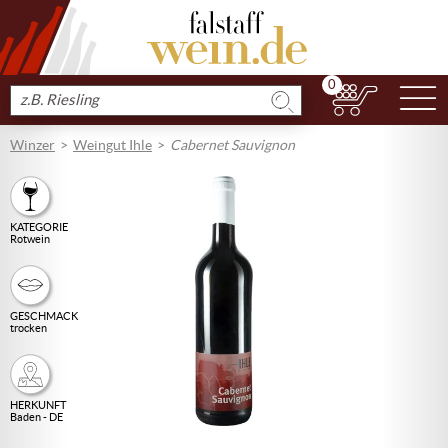
0
N
Produkt
suchen
Winzer
Weingut Ihle
Cabernet Sauvignon
KATEGORIE
Rotwein
GESCHMACK
trocken
HERKUNFT
Baden - DE