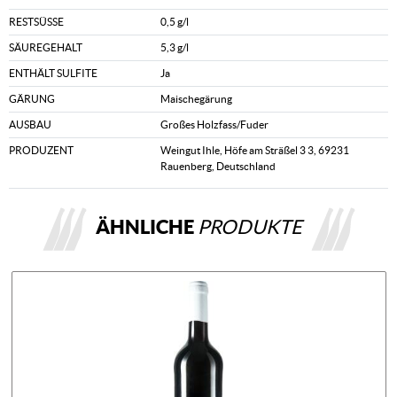
RESTSÜSSE
0,5 g/l
SÄUREGEHALT
5,3 g/l
ENTHÄLT SULFITE
Ja
GÄRUNG
Maischegärung
AUSBAU
Großes Holzfass/Fuder
PRODUZENT
Weingut Ihle, Höfe am Sträßel 3 3, 69231
Rauenberg, Deutschland
ÄHNLICHE
PRODUKTE