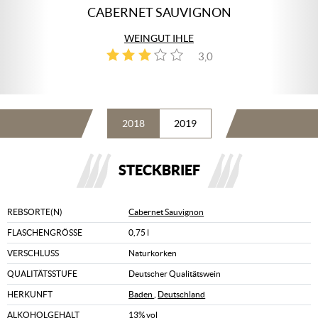
CABERNET SAUVIGNON
WEINGUT IHLE
3,0
1
2018
2019
STECKBRIEF
REBSORTE(N)
Cabernet Sauvignon
FLASCHENGRÖSSE
0,75 l
VERSCHLUSS
Naturkorken
QUALITÄTSSTUFE
Deutscher Qualitätswein
HERKUNFT
Baden
,
Deutschland
ALKOHOLGEHALT
13% vol