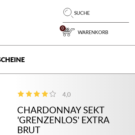
Pr
SUCHE
su
0
WARENKORB
CHEINE
4,0
1
CHARDONNAY SEKT
'GRENZENLOS' EXTRA
BRUT