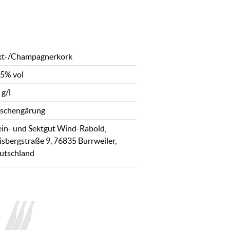
kt-/Champagnerkork
,5% vol
 g/l
aschengärung
in- und Sektgut Wind-Rabold,
isbergstraße 9, 76835 Burrweiler,
utschland