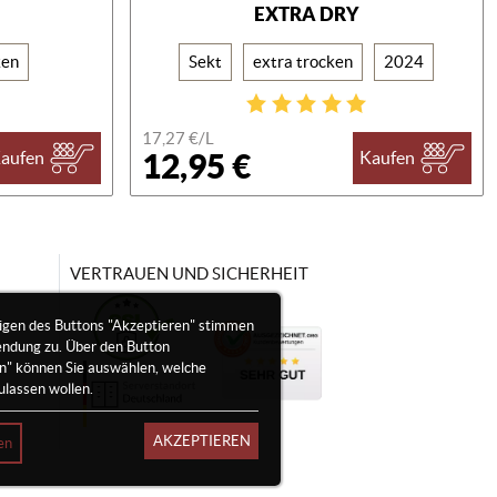
EXTRA DRY
ken
Sekt
extra trocken
2024
17,27 €/
L
12,95 €
aufen
Kaufen
VERTRAUEN UND SICHERHEIT
igen des Buttons "Akzeptieren" stimmen
endung zu. Über den Button
en" können Sie auswählen, welche
ulassen wollen.
AKZEPTIEREN
en