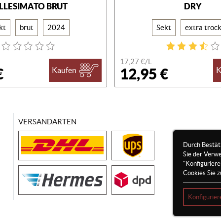
LLESIMATO BRUT
DRY
kt
brut
2024
Sekt
extra troc
17,27 €/
L
€
12,95 €
Kaufen
K
VERSANDARTEN
Durch Bestät
Sie der Verw
"Konfigurier
Cookies Sie z
Konfigurier