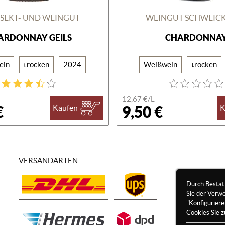
 SEKT- UND WEINGUT
WEINGUT SCHWEIC
ARDONNAY GEILS
CHARDONNA
ein
trocken
2024
Weißwein
trocken
12,67 €/
L
€
9,50 €
Kaufen
K
VERSANDARTEN
Durch Bestät
Sie der Verw
"Konfigurier
Cookies Sie z