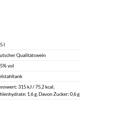
5 l
utscher Qualitätswein
,5% vol
elstahltank
nnwert: 315 kJ / 75,2 kcal,
hlenhydrate: 1,6 g, Davon Zucker: 0,6 g