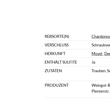
REBSORTE(N)
Chardonn
VERSCHLUSS
Schraubve
HERKUNFT
Mosel
,
De
ENTHÄLT SULFITE
Ja
ZUTATEN
Trauben, S
PRODUZENT
Weingut-Br
Plenterstr