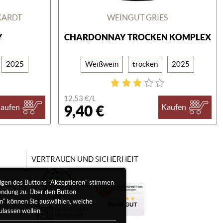
KARDT
WEINGUT GRIES
Y
CHARDONNAY TROCKEN KOMPLEX
2025
Weißwein
trocken
2025
12,53 €/
L
9,40 €
aufen
Kaufen
VERTRAUEN UND SICHERHEIT
igen des Buttons "Akzeptieren" stimmen
endung zu. Über den Button
en" können Sie auswählen, welche
ulassen wollen.