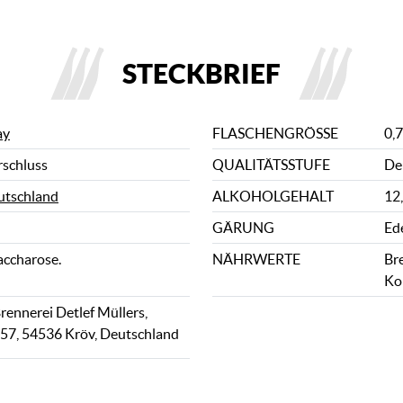
STECKBRIEF
ay
FLASCHENGRÖSSE
0,7
rschluss
QUALITÄTSSTUFE
De
utschland
ALKOHOLGEHALT
12
GÄRUNG
Ed
accharose.
NÄHRWERTE
Bre
Ko
ennerei Detlef Müllers,
. 57, 54536 Kröv, Deutschland