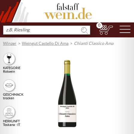
0
N
Produkt
suchen
Winzer
Weingut Castello Di Ama
Chianti Classico Ama
KATEGORIE
Rotwein
GESCHMACK
trocken
HERKUNFT
Toskana - IT