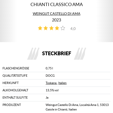
CHIANTI CLASSICO AMA
WEINGUT CASTELLO DI AMA
2023
4,0
1
STECKBRIEF
FLASCHENGRÖSSE
0,75 l
QUALITÄTSSTUFE
DOCG
HERKUNFT
Toskana
,
Italien
ALKOHOLGEHALT
13,5% vol
ENTHÄLT SULFITE
Ja
PRODUZENT
Weingut Castello Di Ama, Località Ama 1, 53013
Gaiole in Chianti, Italien