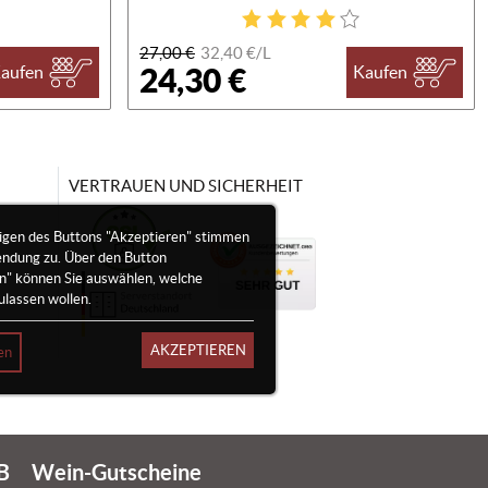
27,00 €
32,40 €/
L
24,30 €
aufen
Kaufen
VERTRAUEN UND SICHERHEIT
igen des Buttons "Akzeptieren" stimmen
endung zu. Über den Button
en" können Sie auswählen, welche
ulassen wollen.
AKZEPTIEREN
en
B
Wein-Gutscheine