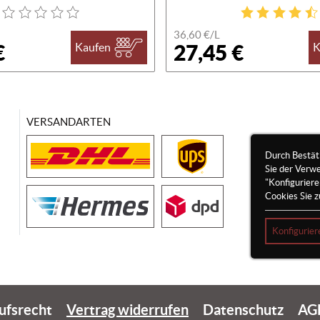
36,60 €/
L
€
27,45 €
Kaufen
K
VERSANDARTEN
Durch Bestät
Sie der Verw
"Konfigurier
Cookies Sie z
Konfigurier
ufsrecht
Vertrag widerrufen
Datenschutz
AG