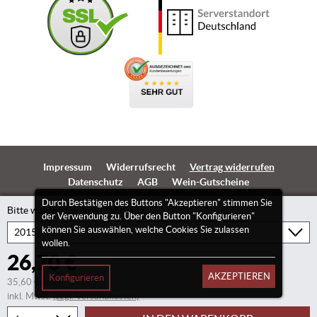
Impressum
Widerrufsrecht
Vertrag widerrufen
Datenschutz
AGB
Wein-Gutscheine
Durch Bestätigen des Buttons "Akzeptieren" stimmen Sie
Bitte wählen Sie Ihren Jahrgang
der Verwendung zu. Über den Button "Konfigurieren"
können Sie auswählen, welche Cookies Sie zulassen
wollen.
26,70 €
AKZEPTIEREN
Konfigurieren
35,60 €/Liter
inkl. Mwst.
(zzgl. Versandkosten)