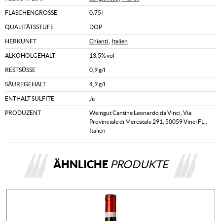
FLASCHENGRÖSSE
0,75 l
QUALITÄTSSTUFE
DOP
HERKUNFT
Chianti
,
Italien
ALKOHOLGEHALT
13,5% vol
RESTSÜSSE
0,9 g/l
SÄUREGEHALT
4,9 g/l
ENTHÄLT SULFITE
Ja
PRODUZENT
Weingut Cantine Leonardo da Vinci, Via
Provinciale di Mercatale 291, 50059 Vinci FL.,
Italien
ÄHNLICHE
PRODUKTE