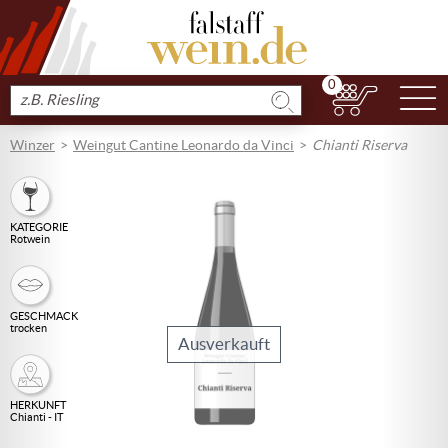
0
N
Produkt
suchen
Winzer
Weingut Cantine Leonardo da Vinci
Chianti Riserva
KATEGORIE
Rotwein
GESCHMACK
trocken
Ausverkauft
HERKUNFT
Chianti - IT