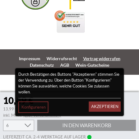
Impressum
Widerrufsrecht
Vertrag widerrufen
Datenschutz
AGB
Wein-Gutscheine
Durch Bestätigen des Buttons "Akzeptieren" stimmen Sie
der Verwendung zu. Über den Button "Konfigurieren"
können Sie auswählen, welche Cookies Sie zulassen
wollen.
10,49 €
AKZEPTIEREN
Konfigurieren
13,99 €/Liter
inkl. Mwst.
(zzgl. Versandkosten)
IN DEN WARENKORB
LIEFERZEIT CA. 2-4 WERKTAGE AUF LAGER