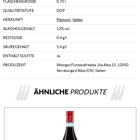
FLASCHENGRÖSSE
0,75 l
QUALITÄTSSTUFE
DOP
HERKUNFT
Piemont
,
Italien
ALKOHOLGEHALT
13% vol
RESTSÜSSE
0,4 g/l
SÄUREGEHALT
5,4 g/l
ENTHÄLT SULFITE
Ja
PRODUZENT
Weingut Fontanafredda, Via Alba 15, 12050
Serralunga d'Alba (CN), Italien
ÄHNLICHE
PRODUKTE