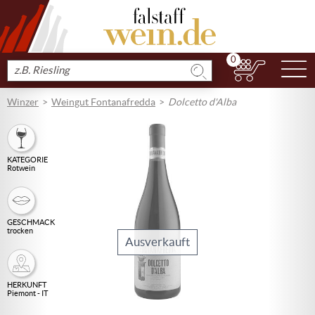
0
N
Produkt
suchen
Winzer
Weingut Fontanafredda
Dolcetto d'Alba
KATEGORIE
Rotwein
GESCHMACK
trocken
Ausverkauft
HERKUNFT
Piemont - IT