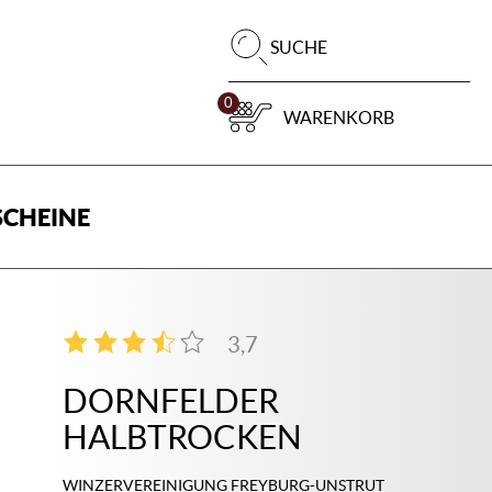
Pr
SUCHE
su
0
WARENKORB
CHEINE
3,7
3
DORNFELDER
HALBTROCKEN
WINZERVEREINIGUNG FREYBURG-UNSTRUT