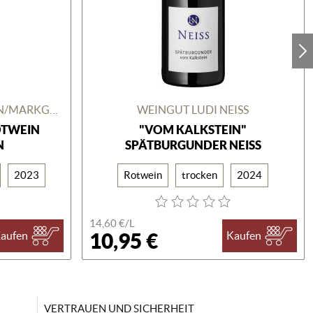
WEINGUT NOLL GBR BADEN/MARKGRÄFLERLAND
WEINGUT LUDI NEISS
OTWEIN
"VOM KALKSTEIN"
N
SPÄTBURGUNDER NEISS
2023
Rotwein
trocken
2024
14,60 €/
L
10,95 €
aufen
Kaufen
VERTRAUEN UND SICHERHEIT