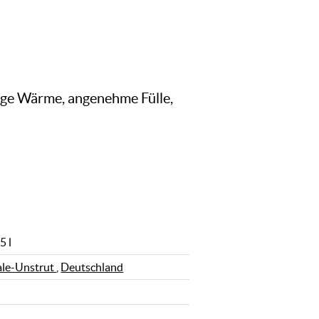
ige Wärme, angenehme Fülle,
5 l
ale-Unstrut
,
Deutschland