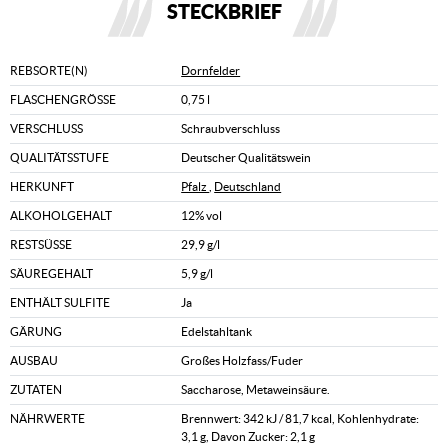
STECKBRIEF
REBSORTE(N)
Dornfelder
FLASCHENGRÖSSE
0,75 l
VERSCHLUSS
Schraubverschluss
QUALITÄTSSTUFE
Deutscher Qualitätswein
HERKUNFT
Pfalz
,
Deutschland
ALKOHOLGEHALT
12% vol
RESTSÜSSE
29,9 g/l
SÄUREGEHALT
5,9 g/l
ENTHÄLT SULFITE
Ja
GÄRUNG
Edelstahltank
AUSBAU
Großes Holzfass/Fuder
ZUTATEN
Saccharose, Metaweinsäure.
NÄHRWERTE
Brennwert: 342 kJ / 81,7 kcal, Kohlenhydrate:
3,1 g, Davon Zucker: 2,1 g