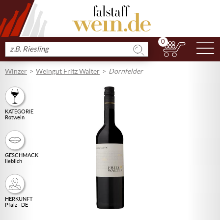
0
N
Produkt
suchen
Winzer
Weingut Fritz Walter
Dornfelder
KATEGORIE
Rotwein
GESCHMACK
lieblich
HERKUNFT
Pfalz - DE