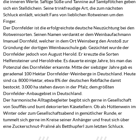
die inneren Werte. Saftige Süße und Tannine auf Samtpfötchen geben
sich ein Stelldichein. Seine trinkfreudige Art, die zum nächsten
Schluck einlädt, wickelt Fans von lieblichen Rotweinen um den
Finger.
Der Dornfelder ist die erfolgreichste deutsche Neuzüchtung bei den
Rotweinsorten. Seinen Namen verdankt er dem Weinbaufachmann
Imanuel Dornfeld, welcher in dem Ort Weinsberg den Anstoß zur
Gründung der dortigen Weinbauschule gab. Gezüchtet wurde der
Dornfelder jedoch von August Herold. Er kreuzte die Sorten
Helfensteiner und Heroldrebe. Es dauerte einige Jahre, bis man das
Potenzial des Dornfelder erkannte. Mitte der siebziger Jahre gab es
gerademal 100 Hektar Dornfelder-Weinberge in Deutschland. Heute
sind ca. 8000 Hektar, etwa 8% der deutschen Rebfläche damit
bestockt. 3.000 ha stehen davon in der Pfalz, dem größten
Dornfelder-Anbaugebiet in Deutschland.
Der harmonische Alltagsbegleiter begibt sich gerne in Gesellschaft
von Soufflés und bunt dekorierten Käsetellern. Ob als Hüttenwein im
Winter oder zum Gesellschaftsabend in gemütlicher Runde, er
tummelt sich gerne im Kreise seiner Anhänger und freut sich über
eine Zuckerschnut-Praliné als Betthupferl zum letzten Schluck.