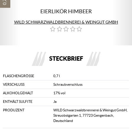
EIERLIKÖR HIMBEER
WILD SCHWARZWALDBRENNEREI & WEINGUT GMBH
STECKBRIEF
FLASCHENGRÖSSE
0,7 l
VERSCHLUSS
Schraubverschluss
ALKOHOLGEHALT
17% vol
ENTHÄLT SULFITE
Ja
PRODUZENT
WILD Schwarzwaldbrennerei & Weingut GmbH,
Streuobstgarten 1, 77723 Gengenbach,
Deutschland