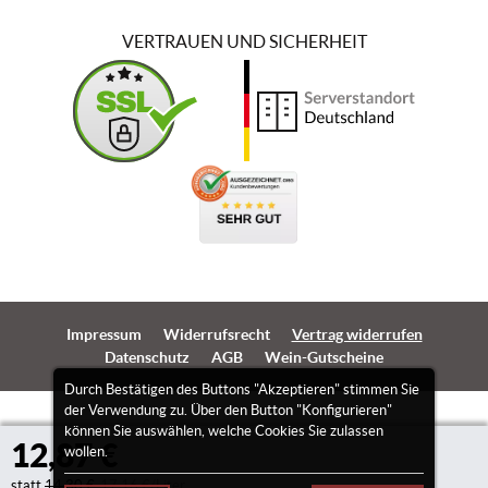
VERTRAUEN UND SICHERHEIT
Impressum
Widerrufsrecht
Vertrag widerrufen
Datenschutz
AGB
Wein-Gutscheine
Durch Bestätigen des Buttons "Akzeptieren" stimmen Sie
der Verwendung zu. Über den Button "Konfigurieren"
können Sie auswählen, welche Cookies Sie zulassen
12,87 €
wollen.
statt
14,30 €
17,16 €/Liter