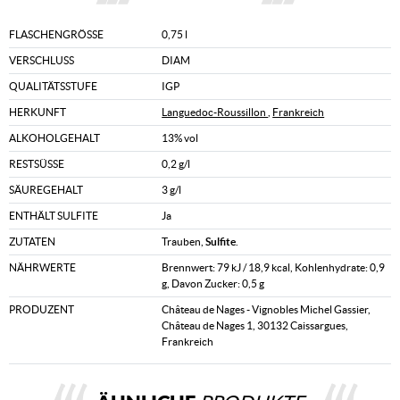
FLASCHENGRÖSSE
0,75 l
VERSCHLUSS
DIAM
QUALITÄTSSTUFE
IGP
HERKUNFT
Languedoc-Roussillon
,
Frankreich
ALKOHOLGEHALT
13% vol
RESTSÜSSE
0,2 g/l
SÄUREGEHALT
3 g/l
ENTHÄLT SULFITE
Ja
ZUTATEN
Trauben,
Sulfite
.
NÄHRWERTE
Brennwert: 79 kJ / 18,9 kcal, Kohlenhydrate: 0,9
g, Davon Zucker: 0,5 g
PRODUZENT
Château de Nages - Vignobles Michel Gassier,
Château de Nages 1, 30132 Caissargues,
Frankreich