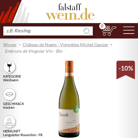
0
N
Produkt
suchen
Winzer
Château de Nages - Vignobles Michel Gassier
Embruns de Viognier Vin - Bio
-10%
KATEGORIE
Weißwein
GESCHMACK
trocken
HERKUNFT
Languedoc-Roussillon - FR