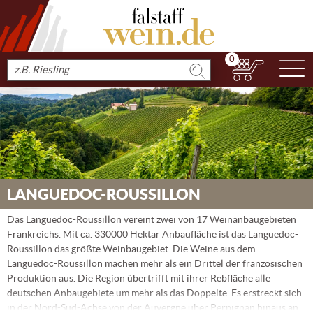
0
N
Produkt
suchen
LANGUEDOC-ROUSSILLON
Das Languedoc-Roussillon vereint zwei von 17 Weinanbaugebieten
Frankreichs. Mit ca. 330000 Hektar Anbaufläche ist das Languedoc-
Roussillon das größte Weinbaugebiet. Die Weine aus dem
Languedoc-Roussillon machen mehr als ein Drittel der französischen
Produktion aus. Die Region übertrifft mit ihrer Rebfläche alle
deutschen Anbaugebiete um mehr als das Doppelte. Es erstreckt sich
in der Nord-Süd-Achse von der Auvergne über Perpignan hinaus an