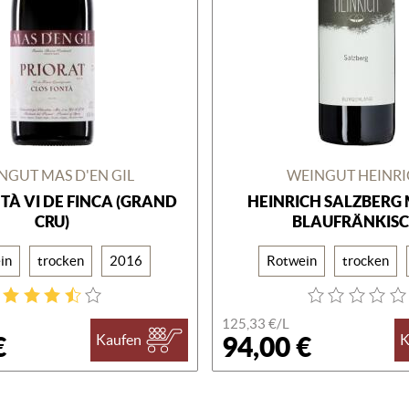
NGUT MAS D'EN GIL
WEINGUT HEINR
TÀ VI DE FINCA (GRAND
HEINRICH SALZBERG
CRU)
BLAUFRÄNKIS
in
trocken
2016
Rotwein
trocken
125,33 €/
L
€
94,00 €
Kaufen
K