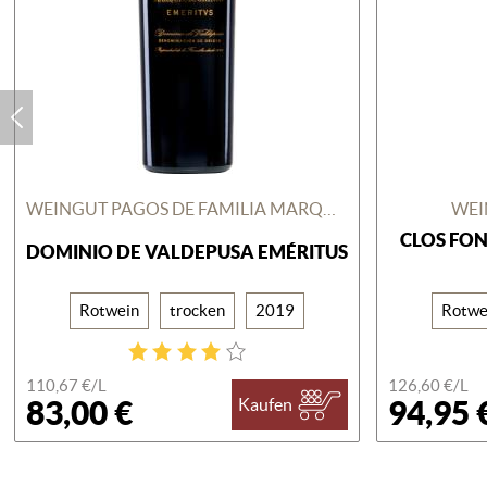
WEINGUT PAGOS DE FAMILIA MARQUÉS DE GRIÑÓN
WEI
CLOS FON
DOMINIO DE VALDEPUSA EMÉRITUS
Rotwein
trocken
2019
Rotwe
110,67 €/
L
126,60 €/
L
83,00 €
94,95 
Kaufen