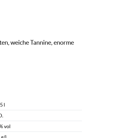
oten, weiche Tannine, enorme
5 l
O.
% vol
 g/l