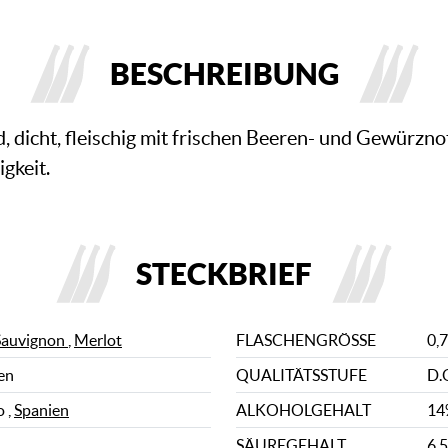
BESCHREIBUNG
nd, dicht, fleischig mit frischen Beeren- und Gewürzn
gkeit.
STECKBRIEF
Sauvignon
,
Merlot
FLASCHENGRÖSSE
0,7
en
QUALITÄTSSTUFE
D.
 ,
Spanien
ALKOHOLGEHALT
14
SÄUREGEHALT
6,5