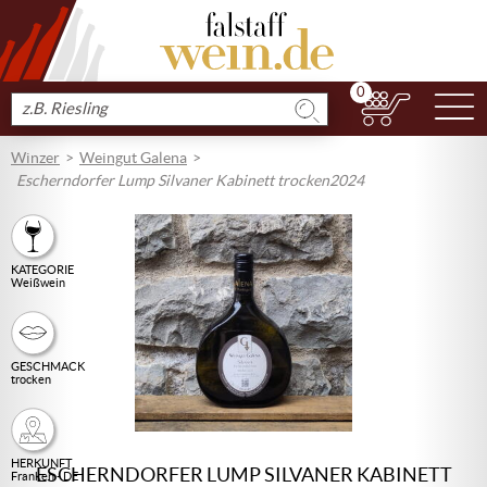
0
N
Produkt
suchen
Winzer
Weingut Galena
Escherndorfer Lump Silvaner Kabinett trocken2024
KATEGORIE
Weißwein
GESCHMACK
trocken
HERKUNFT
ESCHERNDORFER LUMP SILVANER KABINETT
Franken - DE