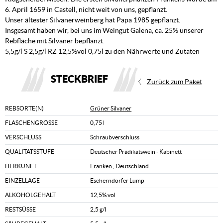
6. April 1659 in Castell, nicht weit von uns, gepflanzt.
Unser ältester Silvanerweinberg hat Papa 1985 gepflanzt.
Insgesamt haben wir, bei uns im Weingut Galena, ca. 25% unserer
Rebfläche mit Silvaner bepflanzt.
5,5g/l S 2,5g/l RZ 12,5%vol 0,75l zu den Nährwerte und Zutaten
STECKBRIEF
Zurück zum Paket
REBSORTE(N)
Grüner Silvaner
FLASCHENGRÖSSE
0,75 l
VERSCHLUSS
Schraubverschluss
QUALITÄTSSTUFE
Deutscher Prädikatswein - Kabinett
HERKUNFT
Franken
,
Deutschland
EINZELLAGE
Escherndorfer Lump
ALKOHOLGEHALT
12,5% vol
RESTSÜSSE
2,5 g/l