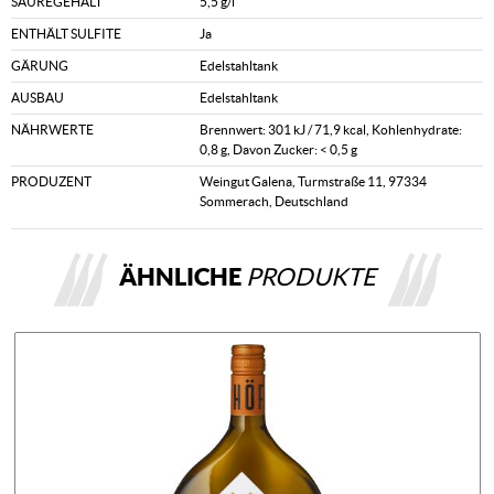
SÄUREGEHALT
5,5 g/l
ENTHÄLT SULFITE
Ja
GÄRUNG
Edelstahltank
AUSBAU
Edelstahltank
NÄHRWERTE
Brennwert: 301 kJ / 71,9 kcal, Kohlenhydrate:
0,8 g, Davon Zucker: < 0,5 g
PRODUZENT
Weingut Galena, Turmstraße 11, 97334
Sommerach, Deutschland
ÄHNLICHE
PRODUKTE