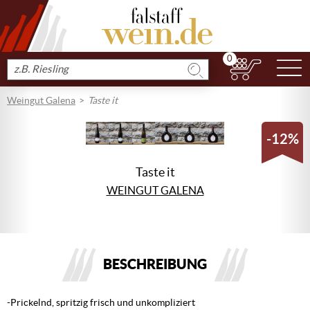
0
N
Produkt
suchen
Weingut Galena
Taste it
-12%
Taste it
WEINGUT GALENA
BESCHREIBUNG
-Prickelnd, spritzig frisch und unkompliziert