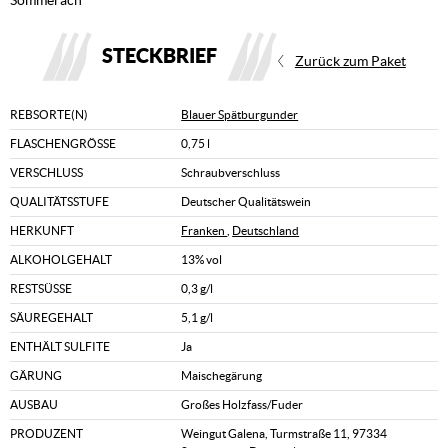
Sommerach
STECKBRIEF
Zurück zum Paket
REBSORTE(N)
Blauer Spätburgunder
FLASCHENGRÖSSE
0,75 l
VERSCHLUSS
Schraubverschluss
QUALITÄTSSTUFE
Deutscher Qualitätswein
HERKUNFT
Franken
,
Deutschland
ALKOHOLGEHALT
13% vol
RESTSÜSSE
0,3 g/l
SÄUREGEHALT
5,1 g/l
ENTHÄLT SULFITE
Ja
GÄRUNG
Maischegärung
AUSBAU
Großes Holzfass/Fuder
PRODUZENT
Weingut Galena, Turmstraße 11, 97334