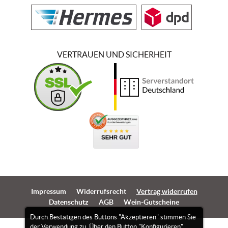
VERTRAUEN UND SICHERHEIT
Impressum
Widerrufsrecht
Vertrag widerrufen
Datenschutz
AGB
Wein-Gutscheine
Durch Bestätigen des Buttons "Akzeptieren" stimmen Sie
der Verwendung zu. Über den Button "Konfigurieren"