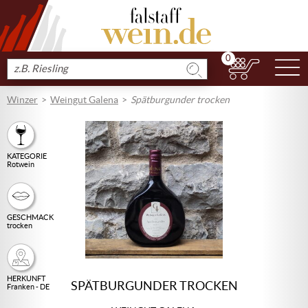
0
N
Produkt
suchen
Winzer
Weingut Galena
Spätburgunder trocken
KATEGORIE
Rotwein
GESCHMACK
trocken
HERKUNFT
SPÄTBURGUNDER TROCKEN
Franken - DE