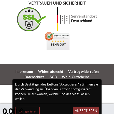
VERTRAUEN UND SICHERHEIT
Impressum
Widerrufsrecht
Vertrag widerrufen
Datenschutz
AGB
Wein-Gutscheine
Durch Bestätigen des Buttons "Akzeptieren" stimmen Sie
der Verwendung zu. Über den Button "Konfigurieren"
können Sie auswählen, welche Cookies Sie zulassen
wollen.
0,00 €
AKZEPTIEREN
Konfigurieren