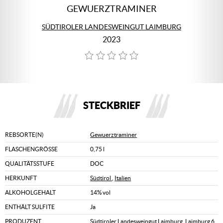
GEWUERZTRAMINER
SÜDTIROLER LANDESWEINGUT LAIMBURG
2023
STECKBRIEF
REBSORTE(N)
Gewuerztraminer
FLASCHENGRÖSSE
0,75 l
QUALITÄTSSTUFE
DOC
HERKUNFT
Südtirol
,
Italien
ALKOHOLGEHALT
14% vol
ENTHÄLT SULFITE
Ja
PRODUZENT
Südtiroler Landesweingut Laimburg, Laimburg 6,