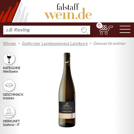
0
N
Produkt
suchen
Winzer
Südtiroler Landesweingut Laimburg
Gewuerztraminer
KATEGORIE
Weißwein
GESCHMACK
trocken
HERKUNFT
Südtirol - IT